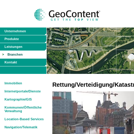
Unternehmen
Produkte
Leistungen
Branchen
Kontakt
Immobilien
Rettung/Verteidigung/Katas
Internetportale/Dienste
Kartographie/GIS
Kommunen/Öffentliche
Verwaltung
Location-Based Services
Navigation/Telematik