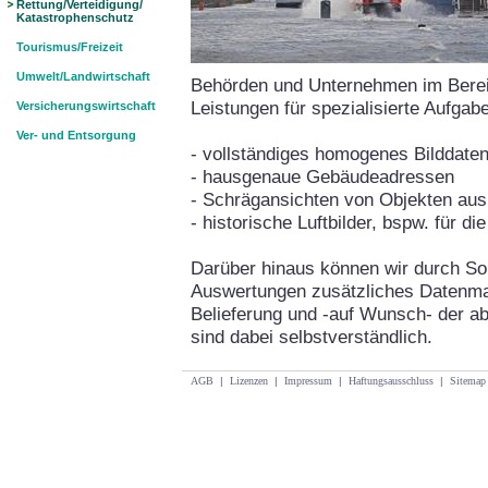
Rettung/Verteidigung/
Katastrophenschutz
Tourismus/Freizeit
Umwelt/Landwirtschaft
Behörden und Unternehmen im Bereic
Leistungen für spezialisierte Aufgab
Versicherungswirtschaft
Ver- und Entsorgung
- vollständiges homogenes Bilddate
- hausgenaue Gebäudeadressen
- Schrägansichten von Objekten aus
- historische Luftbilder, bspw. für d
Darüber hinaus können wir durch Son
Auswertungen zusätzliches Datenmate
Belieferung und -auf Wunsch- der ab
sind dabei selbstverständlich.
AGB
|
Lizenzen
|
Impressum
|
Haftungsausschluss
|
Sitemap