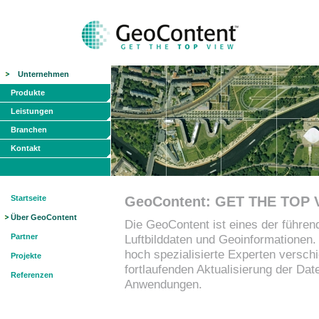
Unternehmen
Produkte
Leistungen
Branchen
Kontakt
Startseite
GeoContent: GET THE TOP 
Über GeoContent
Die GeoContent ist eines der führe
Partner
Luftbilddaten und Geoinformationen.
hoch spezialisierte Experten versch
Projekte
fortlaufenden Aktualisierung der Da
Referenzen
Anwendungen.