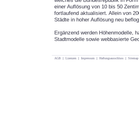
welches die Bundesrepublik in Form
einer Auflösung von 10 bis 50 Zentim
fortlaufend aktualisiert. Allein von
Städte in hoher Auflösung neu beflo
Ergänzend werden Höhenmodelle, h
Stadtmodelle sowie webbasierte Ge
AGB
|
Lizenzen
|
Impressum
|
Haftungsausschluss
|
Sitemap