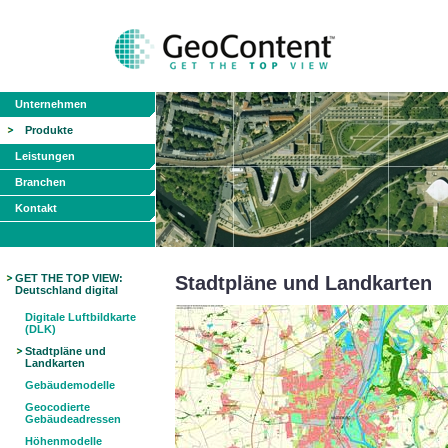
Unternehmen
Produkte
Leistungen
Branchen
Kontakt
GET THE TOP VIEW:
Stadtpläne und Landkarten
Deutschland digital
Digitale Luftbildkarte
(DLK)
Stadtpläne und
Landkarten
Gebäudemodelle
Geocodierte
Gebäudeadressen
Höhenmodelle