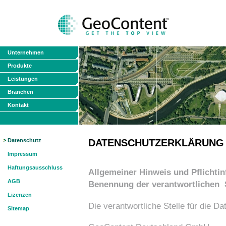
Unternehmen
Produkte
Leistungen
Branchen
Kontakt
Datenschutz
DATENSCHUTZERKLÄRUNG
Impressum
Haftungsausschluss
Allgemeiner Hinweis und Pflichti
AGB
Benennung der verantwortlichen
Lizenzen
Die verantwortliche Stelle für die Da
Sitemap