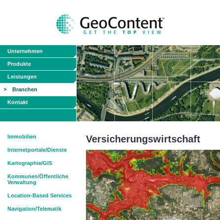
Unternehmen
Produkte
Leistungen
Branchen
Kontakt
Immobilien
Versicherungswirtschaft
Internetportale/Dienste
Kartographie/GIS
Kommunen/Öffentliche
Verwaltung
Location-Based Services
Navigation/Telematik