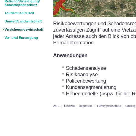
Rettung/Verteidigung/
Katastrophenschutz
Tourismus/Freizeit
Umwelt/Landwirtschaft
Risikobewertungen und Schadensregu
zuverlässigen Zugriff auf eine Vielz
Versicherungswirtschaft
jeder Adresse auch den Blick von ob
Ver- und Entsorgung
Primärinformation.
Anwendungen
Schadensanalyse
Risikoanalyse
Policenbewertung
Kundensegmentierung
Höhenmodelle (bspw. für die R
AGB
|
Lizenzen
|
Impressum
|
Haftungsausschluss
|
Sitemap