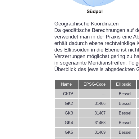
Geographische Koordinaten
Da geodätische Berechnungen auf d
verwendet man in der Praxis eine Ab
erhält dadurch ebene rechtwinklige 
des Ellipsoiden in die Ebene ist ni
Verzerrungen möglichst gering zu hal
in sogenannte Meridianstreifen. Fol
Überblick des jeweils abgedeckten 
Name
EPSG-Code
Ellipsoid
GKD¹
---
Bessel
GK2
31466
Bessel
GK3
31467
Bessel
GK4
31468
Bessel
GK5
31469
Bessel