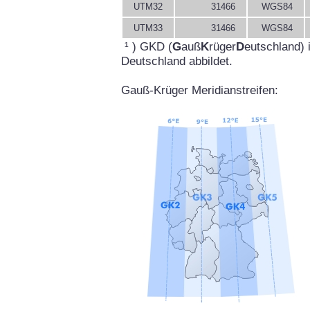
UTM32
31466
WGS84
UTM33
31466
WGS84
¹ ) GKD (
G
auß
K
rüger
D
eutschland) 
Deutschland abbildet.
Gauß-Krüger Meridianstreifen: