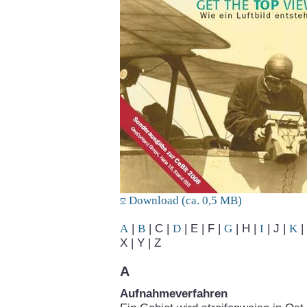
Download (ca. 0,5 MB)
A
|
B
| C |
D
| E | F |
G
| H |
I
| J |
K
| 
X | Y | Z
A
Aufnahmeverfahren