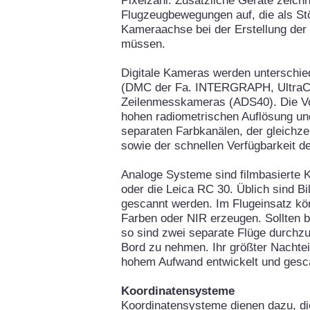
Pixelzahl. Zusätzliche Geräte zeichn
Flugzeugbewegungen auf, die als Stö
Kameraachse bei der Erstellung der
müssen.
Digitale Kameras werden unterschie
(DMC der Fa. INTERGRAPH, UltraC
Zeilenmesskameras (ADS40). Die Vort
hohen radiometrischen Auflösung un
separaten Farbkanälen, der gleichz
sowie der schnellen Verfügbarkeit de
Analoge Systeme sind filmbasierte
oder die Leica RC 30. Üblich sind Bi
gescannt werden. Im Flugeinsatz k
Farben oder NIR erzeugen. Sollten be
so sind zwei separate Flüge durch
Bord zu nehmen. Ihr größter Nachteil
hohem Aufwand entwickelt und ges
Koordinatensysteme
Koordinatensysteme dienen dazu, di