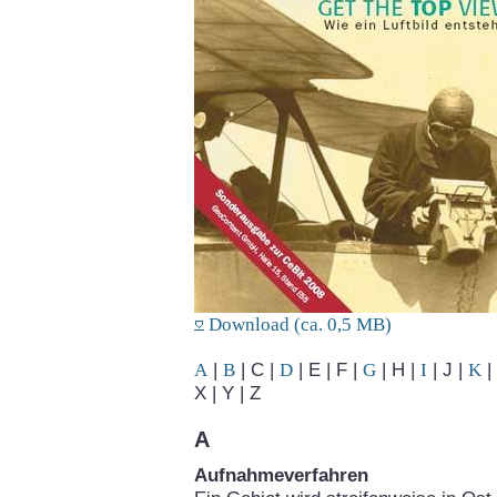
Download (ca. 0,5 MB)
A
|
B
| C |
D
| E | F |
G
| H |
I
| J |
K
| 
X | Y | Z
A
Aufnahmeverfahren