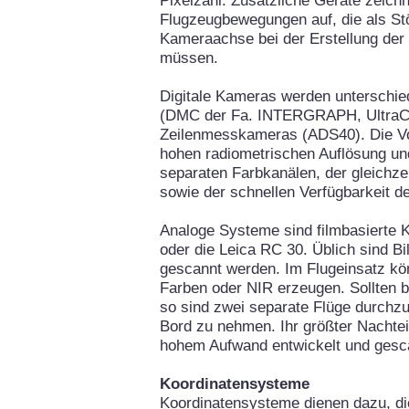
Pixelzahl. Zusätzliche Geräte zeichn
Flugzeugbewegungen auf, die als Stö
Kameraachse bei der Erstellung der
müssen.
Digitale Kameras werden unterschie
(DMC der Fa. INTERGRAPH, UltraC
Zeilenmesskameras (ADS40). Die Vort
hohen radiometrischen Auflösung un
separaten Farbkanälen, der gleichz
sowie der schnellen Verfügbarkeit de
Analoge Systeme sind filmbasierte
oder die Leica RC 30. Üblich sind Bi
gescannt werden. Im Flugeinsatz k
Farben oder NIR erzeugen. Sollten be
so sind zwei separate Flüge durch
Bord zu nehmen. Ihr größter Nachteil
hohem Aufwand entwickelt und ges
Koordinatensysteme
Koordinatensysteme dienen dazu, di