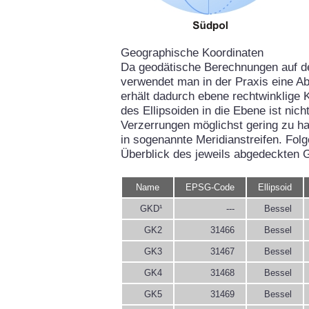
Geographische Koordinaten
Da geodätische Berechnungen auf d
verwendet man in der Praxis eine Ab
erhält dadurch ebene rechtwinklige 
des Ellipsoiden in die Ebene ist ni
Verzerrungen möglichst gering zu hal
in sogenannte Meridianstreifen. Fol
Überblick des jeweils abgedeckten 
Name
EPSG-Code
Ellipsoid
GKD¹
---
Bessel
GK2
31466
Bessel
GK3
31467
Bessel
GK4
31468
Bessel
GK5
31469
Bessel