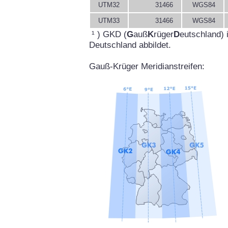
UTM32
31466
WGS84
UTM33
31466
WGS84
¹ ) GKD (
G
auß
K
rüger
D
eutschland) 
Deutschland abbildet.
Gauß-Krüger Meridianstreifen: