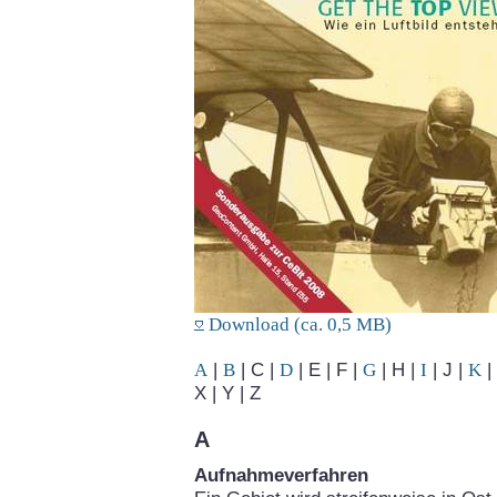
Download (ca. 0,5 MB)
A
|
B
| C |
D
| E | F |
G
| H |
I
| J |
K
| 
X | Y | Z
A
Aufnahmeverfahren