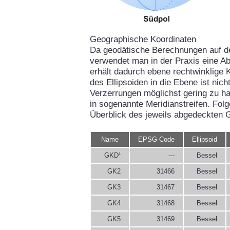
Geographische Koordinaten
Da geodätische Berechnungen auf d
verwendet man in der Praxis eine Ab
erhält dadurch ebene rechtwinklige 
des Ellipsoiden in die Ebene ist ni
Verzerrungen möglichst gering zu hal
in sogenannte Meridianstreifen. Fol
Überblick des jeweils abgedeckten 
Name
EPSG-Code
Ellipsoid
GKD¹
---
Bessel
GK2
31466
Bessel
GK3
31467
Bessel
GK4
31468
Bessel
GK5
31469
Bessel