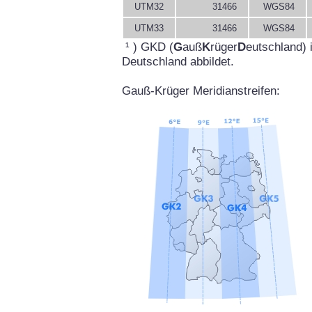
UTM32
31466
WGS84
UTM33
31466
WGS84
¹ ) GKD (
G
auß
K
rüger
D
eutschland) 
Deutschland abbildet.
Gauß-Krüger Meridianstreifen: