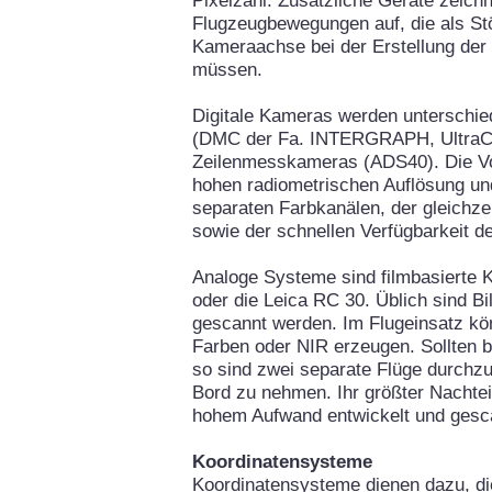
Pixelzahl. Zusätzliche Geräte zeichn
Flugzeugbewegungen auf, die als Stö
Kameraachse bei der Erstellung der
müssen.
Digitale Kameras werden unterschie
(DMC der Fa. INTERGRAPH, UltraC
Zeilenmesskameras (ADS40). Die Vort
hohen radiometrischen Auflösung un
separaten Farbkanälen, der gleichz
sowie der schnellen Verfügbarkeit de
Analoge Systeme sind filmbasierte
oder die Leica RC 30. Üblich sind Bi
gescannt werden. Im Flugeinsatz k
Farben oder NIR erzeugen. Sollten be
so sind zwei separate Flüge durch
Bord zu nehmen. Ihr größter Nachteil
hohem Aufwand entwickelt und ges
Koordinatensysteme
Koordinatensysteme dienen dazu, di