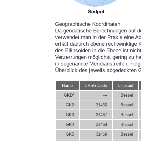
Geographische Koordinaten
Da geodätische Berechnungen auf d
verwendet man in der Praxis eine Ab
erhält dadurch ebene rechtwinklige 
des Ellipsoiden in die Ebene ist ni
Verzerrungen möglichst gering zu hal
in sogenannte Meridianstreifen. Fol
Überblick des jeweils abgedeckten 
Name
EPSG-Code
Ellipsoid
GKD¹
---
Bessel
GK2
31466
Bessel
GK3
31467
Bessel
GK4
31468
Bessel
GK5
31469
Bessel