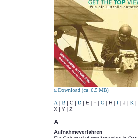
Download (ca. 0,5 MB)
A
|
B
| C |
D
| E | F |
G
| H |
I
| J |
K
| 
X | Y | Z
A
Aufnahmeverfahren