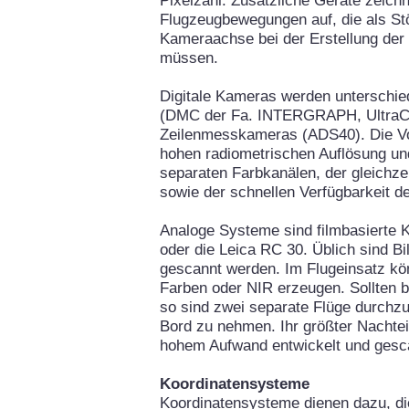
Pixelzahl. Zusätzliche Geräte zeichn
Flugzeugbewegungen auf, die als Stö
Kameraachse bei der Erstellung der
müssen.
Digitale Kameras werden unterschie
(DMC der Fa. INTERGRAPH, UltraC
Zeilenmesskameras (ADS40). Die Vort
hohen radiometrischen Auflösung un
separaten Farbkanälen, der gleichz
sowie der schnellen Verfügbarkeit de
Analoge Systeme sind filmbasierte
oder die Leica RC 30. Üblich sind Bi
gescannt werden. Im Flugeinsatz k
Farben oder NIR erzeugen. Sollten be
so sind zwei separate Flüge durch
Bord zu nehmen. Ihr größter Nachteil
hohem Aufwand entwickelt und ges
Koordinatensysteme
Koordinatensysteme dienen dazu, di