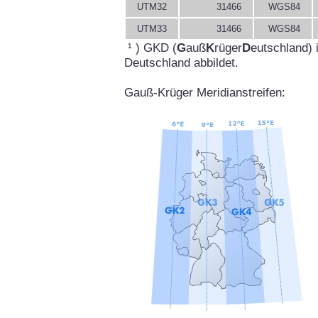
UTM32
31466
WGS84
UTM33
31466
WGS84
¹ ) GKD (
G
auß
K
rüger
D
eutschland) 
Deutschland abbildet.
Gauß-Krüger Meridianstreifen: