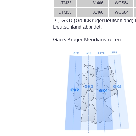
UTM32
31466
WGS84
UTM33
31466
WGS84
¹ ) GKD (
G
auß
K
rüger
D
eutschland) 
Deutschland abbildet.
Gauß-Krüger Meridianstreifen: