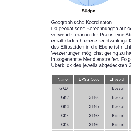
Geographische Koordinaten
Da geodätische Berechnungen auf d
verwendet man in der Praxis eine Ab
erhält dadurch ebene rechtwinklige 
des Ellipsoiden in die Ebene ist ni
Verzerrungen möglichst gering zu hal
in sogenannte Meridianstreifen. Fol
Überblick des jeweils abgedeckten 
Name
EPSG-Code
Ellipsoid
GKD¹
---
Bessel
GK2
31466
Bessel
GK3
31467
Bessel
GK4
31468
Bessel
GK5
31469
Bessel