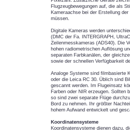
Pixelzahl. Zusätzliche Geräte zeichn
Flugzeugbewegungen auf, die als Stö
Kameraachse bei der Erstellung der
müssen.
Digitale Kameras werden unterschie
(DMC der Fa. INTERGRAPH, UltraC
Zeilenmesskameras (ADS40). Die Vort
hohen radiometrischen Auflösung un
separaten Farbkanälen, der gleichz
sowie der schnellen Verfügbarkeit de
Analoge Systeme sind filmbasierte
oder die Leica RC 30. Üblich sind Bi
gescannt werden. Im Flugeinsatz k
Farben oder NIR erzeugen. Sollten be
so sind zwei separate Flüge durch
Bord zu nehmen. Ihr größter Nachteil
hohem Aufwand entwickelt und ges
Koordinatensysteme
Koordinatensysteme dienen dazu, di