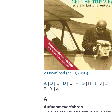
Download (ca. 0,5 MB)
A
|
B
| C |
D
| E | F |
G
| H |
I
| J |
K
| 
X | Y | Z
A
Aufnahmeverfahren