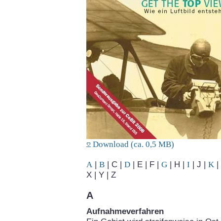
Download (ca. 0,5 MB)
A
|
B
| C |
D
| E | F |
G
| H |
I
| J |
K
| 
X | Y | Z
A
Aufnahmeverfahren