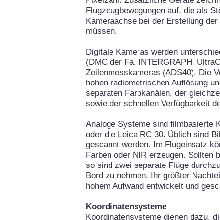
Pixelzahl. Zusätzliche Geräte zeichn
Flugzeugbewegungen auf, die als Stö
Kameraachse bei der Erstellung der
müssen.
Digitale Kameras werden unterschie
(DMC der Fa. INTERGRAPH, UltraC
Zeilenmesskameras (ADS40). Die Vort
hohen radiometrischen Auflösung un
separaten Farbkanälen, der gleichz
sowie der schnellen Verfügbarkeit de
Analoge Systeme sind filmbasierte
oder die Leica RC 30. Üblich sind Bi
gescannt werden. Im Flugeinsatz k
Farben oder NIR erzeugen. Sollten be
so sind zwei separate Flüge durch
Bord zu nehmen. Ihr größter Nachteil
hohem Aufwand entwickelt und ges
Koordinatensysteme
Koordinatensysteme dienen dazu, di