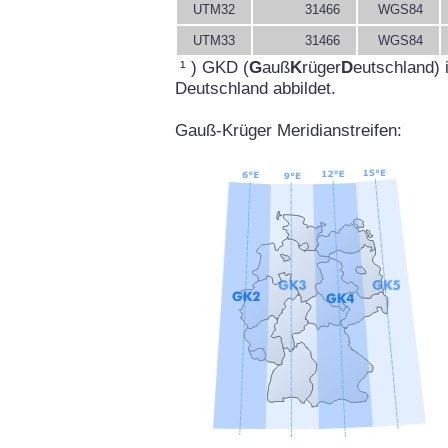
UTM32
31466
WGS84
UTM33
31466
WGS84
¹ ) GKD (
G
auß
K
rüger
D
eutschland) 
Deutschland abbildet.
Gauß-Krüger Meridianstreifen: