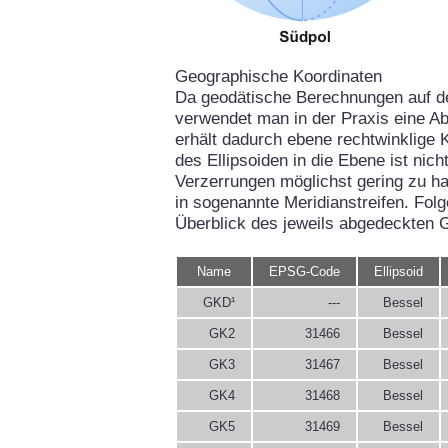
Geographische Koordinaten
Da geodätische Berechnungen auf d
verwendet man in der Praxis eine Ab
erhält dadurch ebene rechtwinklige 
des Ellipsoiden in die Ebene ist ni
Verzerrungen möglichst gering zu hal
in sogenannte Meridianstreifen. Fol
Überblick des jeweils abgedeckten 
Name
EPSG-Code
Ellipsoid
GKD¹
---
Bessel
GK2
31466
Bessel
GK3
31467
Bessel
GK4
31468
Bessel
GK5
31469
Bessel