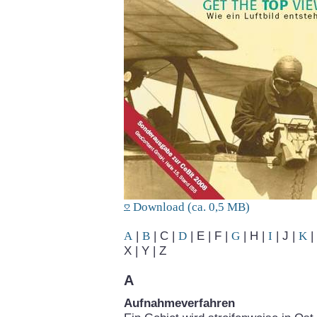
Download (ca. 0,5 MB)
A
|
B
| C |
D
| E | F |
G
| H |
I
| J |
K
| 
X | Y | Z
A
Aufnahmeverfahren