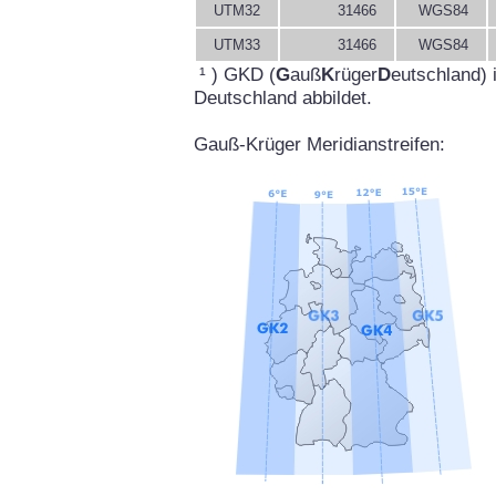
UTM32
31466
WGS84
UTM33
31466
WGS84
¹ ) GKD (
G
auß
K
rüger
D
eutschland) 
Deutschland abbildet.
Gauß-Krüger Meridianstreifen: