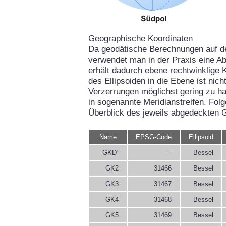
Geographische Koordinaten
Da geodätische Berechnungen auf d
verwendet man in der Praxis eine Ab
erhält dadurch ebene rechtwinklige 
des Ellipsoiden in die Ebene ist ni
Verzerrungen möglichst gering zu hal
in sogenannte Meridianstreifen. Fol
Überblick des jeweils abgedeckten 
Name
EPSG-Code
Ellipsoid
GKD¹
---
Bessel
GK2
31466
Bessel
GK3
31467
Bessel
GK4
31468
Bessel
GK5
31469
Bessel