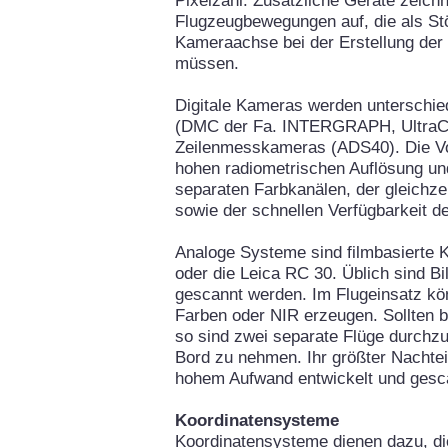
Pixelzahl. Zusätzliche Geräte zeichn
Flugzeugbewegungen auf, die als Stö
Kameraachse bei der Erstellung der
müssen.
Digitale Kameras werden unterschie
(DMC der Fa. INTERGRAPH, UltraC
Zeilenmesskameras (ADS40). Die Vort
hohen radiometrischen Auflösung un
separaten Farbkanälen, der gleichz
sowie der schnellen Verfügbarkeit de
Analoge Systeme sind filmbasierte
oder die Leica RC 30. Üblich sind Bi
gescannt werden. Im Flugeinsatz k
Farben oder NIR erzeugen. Sollten be
so sind zwei separate Flüge durch
Bord zu nehmen. Ihr größter Nachteil
hohem Aufwand entwickelt und ges
Koordinatensysteme
Koordinatensysteme dienen dazu, di