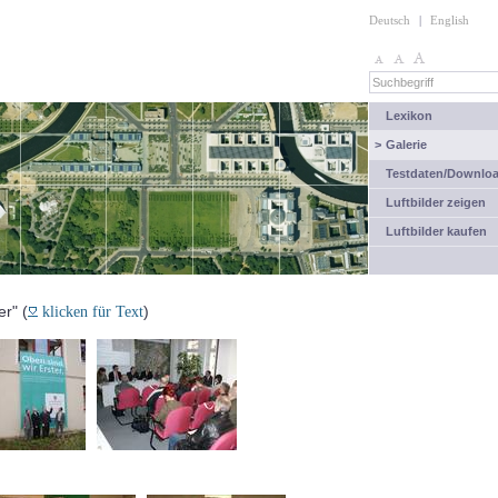
Deutsch
|
English
Lexikon
>
Galerie
Testdaten/Downlo
Luftbilder zeigen
Luftbilder kaufen
er" (
)
klicken für Text