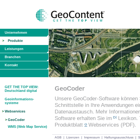
Unternehmen
Produkte
Leistungen
Branchen
Kontakt
GET THE TOP VIEW:
GeoCoder
Deutschland digital
Unsere GeoCoder-Software können S
Geoinformations-
systeme
Schnittstelle in Ihre Anwendungen ei
Datenaustausch. Mehr Informatione
Webservices
Software erhalten Sie im
Lexikon
.
GeoCoder
Produktblatt
Webservices
(PDF).
WMS (Web Map Service)
AGB
|
Lizenzen
|
Impressum
|
Haftungsausschluss
|
S