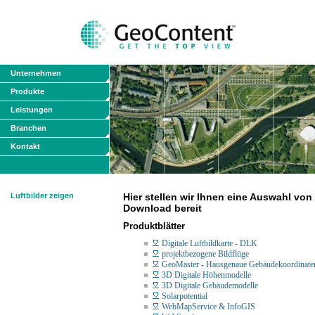
Unternehmen
Produkte
Leistungen
Branchen
Kontakt
Luftbilder zeigen
Hier stellen wir Ihnen eine Auswahl vo
Download bereit
Produktblätter
Digitale Luftbildkarte - DLK
projektbezogene Bildflüge
GeoMaster - Hausgenaue Gebäudekoordinate
3D Digitale Höhenmodelle
3D Digitale Gebäudemodelle
Solarpotential
WebMapService & InfoGIS