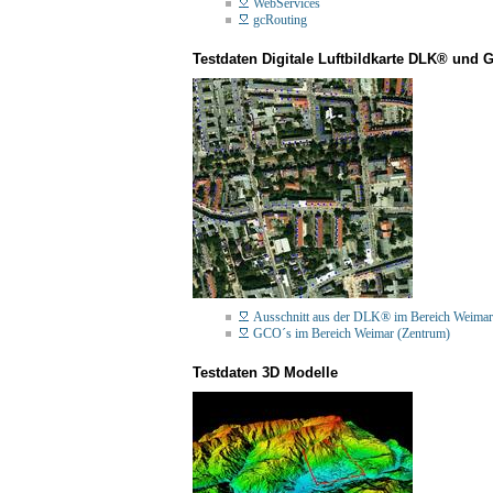
WebServices
gcRouting
Testdaten Digitale Luftbildkarte DLK® und 
Ausschnitt aus der DLK® im Bereich Weim
GCO´s im Bereich Weimar (Zentrum)
Testdaten 3D Modelle