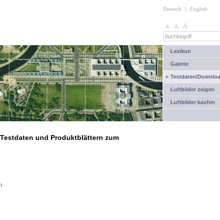
Deutsch
|
English
Lexikon
Galerie
>
Testdaten/Downlo
Luftbilder zeigen
Luftbilder kaufen
n Testdaten und Produktblättern zum
n