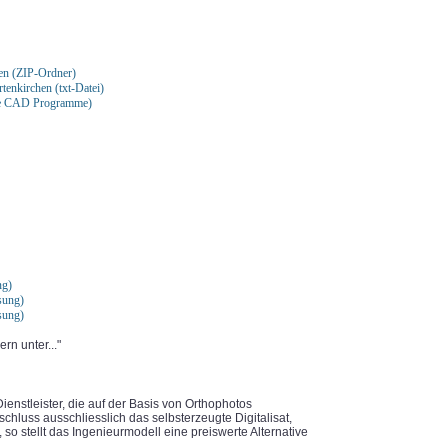
en (ZIP-Ordner)
enkirchen (txt-Datei)
le CAD Programme)
ng)
sung)
sung)
rn unter..."
ienstleister, die auf der Basis von Orthophotos
chluss ausschliesslich das selbsterzeugte Digitalisat,
so stellt das Ingenieurmodell eine preiswerte Alternative