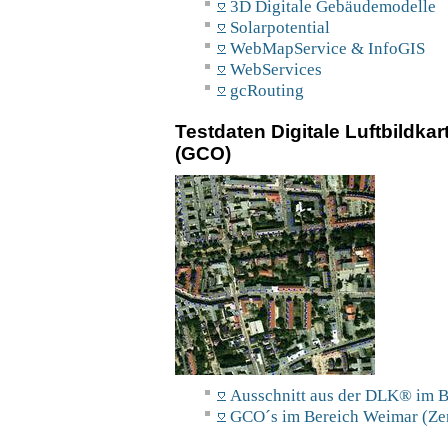
3D Digitale Gebäudemodelle
Solarpotential
WebMapService & InfoGIS
WebServices
gcRouting
Testdaten Digitale Luftbildk
(GCO)
Ausschnitt aus der DLK® im
GCO´s im Bereich Weimar (Ze