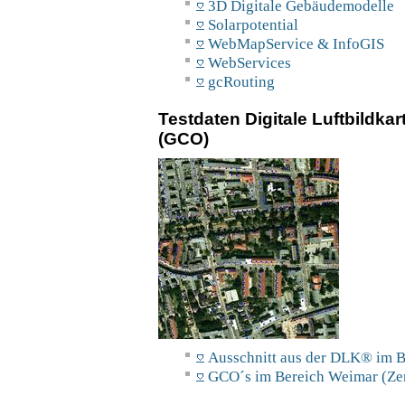
3D Digitale Gebäudemodelle
Solarpotential
WebMapService & InfoGIS
WebServices
gcRouting
Testdaten Digitale Luftbildk
(GCO)
Ausschnitt aus der DLK® im
GCO´s im Bereich Weimar (Ze