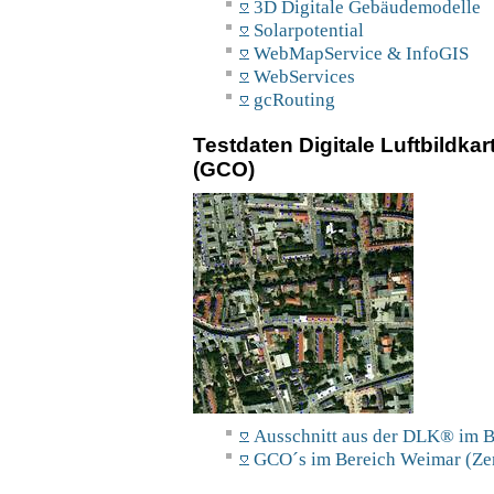
3D Digitale Gebäudemodelle
Solarpotential
WebMapService & InfoGIS
WebServices
gcRouting
Testdaten Digitale Luftbildk
(GCO)
Ausschnitt aus der DLK® im
GCO´s im Bereich Weimar (Ze