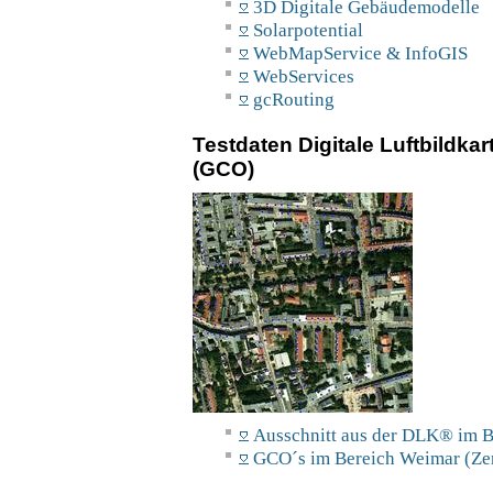
3D Digitale Gebäudemodelle
Solarpotential
WebMapService & InfoGIS
WebServices
gcRouting
Testdaten Digitale Luftbildk
(GCO)
Ausschnitt aus der DLK® im
GCO´s im Bereich Weimar (Ze