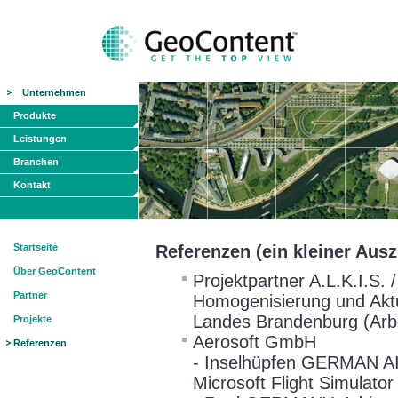
Unternehmen
Produkte
Leistungen
Branchen
Kontakt
Startseite
Referenzen (ein kleiner Aus
Über GeoContent
Projektpartner A.L.K.I.S.
Partner
Homogenisierung und Akt
Landes Brandenburg (Arbe
Projekte
Aerosoft GmbH
Referenzen
- Inselhüpfen GERMAN AI
Microsoft Flight Simulato