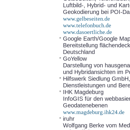
Luftbild-, Hybrid- und K
Geokodierung bei POI-Dars
www.gelbeseiten.de
www.telefonbuch.de
www.dasoertliche.de
Google Earth/Google Ma
Bereitstellung flächende
Deutschland
GoYellow
Darstellung von hausgenaue
und Hybridansichten im Po
Hilfswerk Siedlung GmbH,
Dienstleistungen und Berei
IHK Magdeburg
InfoGIS für den webbasiert
Geodatenebenen
www.magdeburg.ihk24.de
iruhr
Wolfgang Berke vom Medi