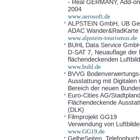
- Real GERMANY, Add-on f
2004
www.aerosoft.de
ALPSTEIN GmbH, UB Geo
ADAC Wander&RadKarte 
www.alpstein-tourismus.de
BUHL Data Service Gmb
D-SAT 7, Neuauflage der
flächendeckenden Luftbil
www.buhl.de
BVVG Bodenverwertungs- 
Ausstattung mit Digitale
Bereich der neuen Bundesl
Euro-Cities AG/Stadtpland
Flächendeckende Ausstattu
(DLK)
Filmprojekt GG19
Verwendung von Luftbilde
www.GG19.de
GelbeSeiten, Telefonbuch,