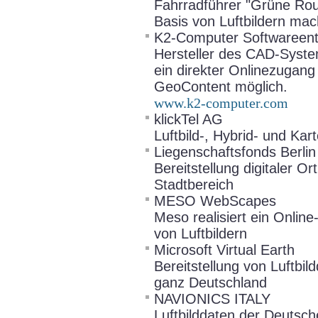
Fahrradführer "Grüne Rout
Basis von Luftbildern mach
K2-Computer Softwareen
Hersteller des CAD-Syste
ein direkter Onlinezugang
GeoContent möglich.
www.k2-computer.com
klickTel AG
Luftbild-, Hybrid- und Kar
Liegenschaftsfonds Berl
Bereitstellung digitaler 
Stadtbereich
MESO WebScapes
Meso realisiert ein Onli
von Luftbildern
Microsoft Virtual Earth
Bereitstellung von Luftbi
ganz Deutschland
NAVIONICS ITALY
Luftbilddaten der Deutsc