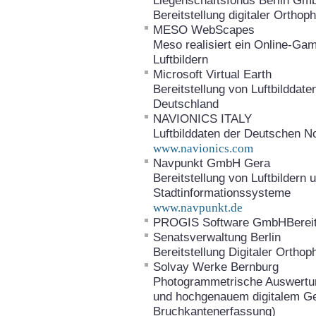
Liegenschaftsfonds Berlin G
Bereitstellung digitaler Ortho
MESO WebScapes
Meso realisiert ein Online-G
Luftbildern
Microsoft Virtual Earth
Bereitstellung von Luftbilddat
Deutschland
NAVIONICS ITALY
Luftbilddaten der Deutschen N
www.navionics.com
Navpunkt GmbH Gera
Bereitstellung von Luftbildern
Stadtinformationssysteme
www.navpunkt.de
PROGIS Software GmbHBereits
Senatsverwaltung Berlin
Bereitstellung Digitaler Orth
Solvay Werke Bernburg
Photogrammetrische Auswertung
und hochgenauem digitalem Ge
Bruchkantenerfassung)