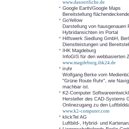
www.dasoertliche.de
Google Earth/Google Maps
Bereitstellung flächendeckend
GoYellow
Darstellung von hausgenauen Po
Hybridansichten im Portal
Hilfswerk Siedlung GmbH, Berl
Dienstleistungen und Bereitstel
IHK Magdeburg
InfoGIS für den webbasierten Z
www.magdeburg.ihk24.de
iruhr
Wolfgang Berke vom Medienbür
"Grüne Route Ruhr", wie Naviga
machbar ist.
K2-Computer Softwareentwic
Hersteller des CAD-Systems Geo
Onlinezugang zu den Luftbildd
www.k2-computer.com
klickTel AG
Luftbild-, Hybrid- und Kartenan