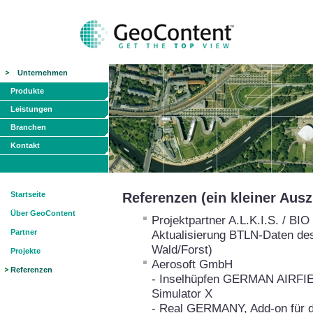
Unternehmen
Produkte
Leistungen
Branchen
Kontakt
Startseite
Referenzen (ein kleiner Aus
Über GeoContent
Projektpartner A.L.K.I.S. / B
Partner
Aktualisierung BTLN-Daten de
Wald/Forst)
Projekte
Aerosoft GmbH
Referenzen
- Inselhüpfen GERMAN AIRFIEL
Simulator X
- Real GERMANY, Add-on für de