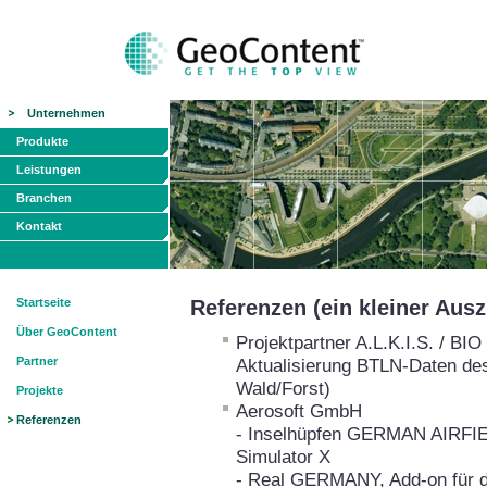
Unternehmen
Produkte
Leistungen
Branchen
Kontakt
Startseite
Referenzen (ein kleiner Aus
Über GeoContent
Projektpartner A.L.K.I.S. / B
Partner
Aktualisierung BTLN-Daten de
Wald/Forst)
Projekte
Aerosoft GmbH
Referenzen
- Inselhüpfen GERMAN AIRFIEL
Simulator X
- Real GERMANY, Add-on für de