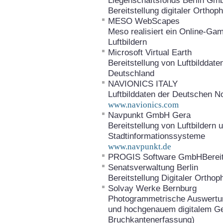
Liegenschaftsfonds Berlin G
Bereitstellung digitaler Ortho
MESO WebScapes
Meso realisiert ein Online-G
Luftbildern
Microsoft Virtual Earth
Bereitstellung von Luftbilddat
Deutschland
NAVIONICS ITALY
Luftbilddaten der Deutschen N
www.navionics.com
Navpunkt GmbH Gera
Bereitstellung von Luftbildern
Stadtinformationssysteme
www.navpunkt.de
PROGIS Software GmbHBereits
Senatsverwaltung Berlin
Bereitstellung Digitaler Orth
Solvay Werke Bernburg
Photogrammetrische Auswertung
und hochgenauem digitalem Ge
Bruchkantenerfassung)