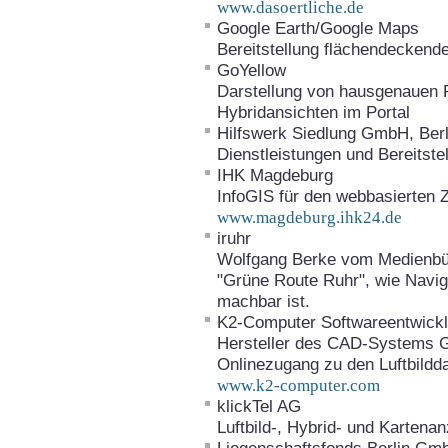
www.dasoertliche.de
Google Earth/Google Maps
Bereitstellung flächendeckend
GoYellow
Darstellung von hausgenauen Po
Hybridansichten im Portal
Hilfswerk Siedlung GmbH, Berl
Dienstleistungen und Bereitstel
IHK Magdeburg
InfoGIS für den webbasierten Z
www.magdeburg.ihk24.de
iruhr
Wolfgang Berke vom Medienbür
"Grüne Route Ruhr", wie Naviga
machbar ist.
K2-Computer Softwareentwic
Hersteller des CAD-Systems Geo
Onlinezugang zu den Luftbildd
www.k2-computer.com
klickTel AG
Luftbild-, Hybrid- und Kartenan