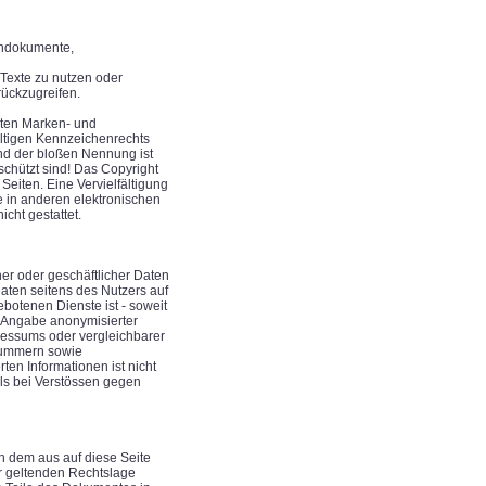
ondokumente,
Texte zu nutzen oder
rückzugreifen.
zten Marken- und
ltigen Kennzeichenrechts
und der bloßen Nennung ist
schützt sind! Das Copyright
r Seiten. Eine Vervielfältigung
 in anderen elektronischen
cht gestattet.
her oder geschäftlicher Daten
Daten seitens des Nutzers auf
botenen Dienste ist - soweit
 Angabe anonymisierter
essums oder vergleichbarer
xnummern sowie
en Informationen ist nicht
ls bei Verstössen gegen
on dem aus auf diese Seite
r geltenden Rechtslage