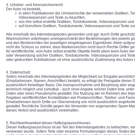
3. Urheber- und Kennzeichenrecht
Der Autor ist bestrebt,
in allen Publikationen die Urheberrechte der verwendeten Grafiken, T
Videosequenzen und Texte zu beachten,
von ihm selbst erstellte Grafiken, Tondokumente, Videosequenzen und 
auf lizenzfreie Grafiken, Tondokumente, Videosequenzen und Texte zu
Alle innerhalb des Internetangebotes genannten und ggf. durch Dritte geschüt
Warenzeichen unterliegen uneingeschränkt den Bestimmungen des jeweils gü
und den Besitzrechten der jeweiligen eingetragenen Eigentümer. Allein aufgr
nicht der Schluss zu ziehen, dass Markenzeichen nicht durch Rechte Dritter ge
für veröffentlichte, vom Autor selbst erstellte Objekte bleibt allein beim Autor de
oder Verwendung solcher Grafiken, Tondokumente, Videosequenzen und Texte
oder gedruckten Publikationen ist ohne ausdrückliche Zustimmung des Autors ni
4. Datenschutz
Sofern innerhalb des Internetangebotes die Möglichkeit zur Eingabe persönlic
(Emailadressen, Namen, Anschriften) besteht, so erfolgt die Preisgabe dieser 
ausdrücklich freiwilliger Basis. Die Inanspruchnahme und Bezahlung aller ange
technisch möglich und zumutbar - auch ohne Angabe solcher Daten bzw. unter
Daten oder eines Pseudonyms gestattet. Die Nutzung der im Rahmen des Impr
Angaben veröffentlichten Kontaktdaten wie Postanschriften, Telefon- und Fa
Emailadressen durch Dritte zur Übersendung von nicht ausdrücklich angefordert
gestattet. Rechtliche Schritte gegen die Versender von sogenannten Spam-Mai
dieses Verbot sind ausdrücklich vorbehalten.
5. Rechtswirksamkeit dieses Haftungsausschlusses
Dieser Haftungsausschluss ist als Teil des Internetangebotes zu betrachten, v
verwiesen wurde. Sofern Teile oder einzelne Formulierungen dieses Textes de