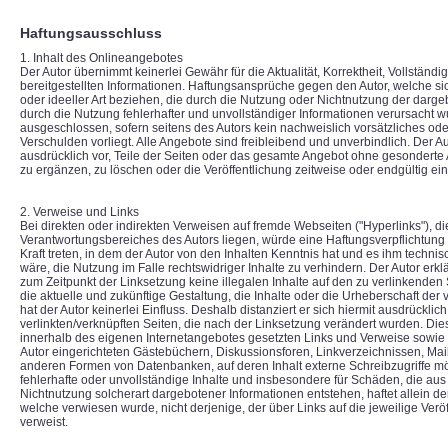
Haftungsausschluss
1. Inhalt des Onlineangebotes
Der Autor übernimmt keinerlei Gewähr für die Aktualität, Korrektheit, Vollständig
bereitgestellten Informationen. Haftungsansprüche gegen den Autor, welche si
oder ideeller Art beziehen, die durch die Nutzung oder Nichtnutzung der darg
durch die Nutzung fehlerhafter und unvollständiger Informationen verursacht w
ausgeschlossen, sofern seitens des Autors kein nachweislich vorsätzliches ode
Verschulden vorliegt. Alle Angebote sind freibleibend und unverbindlich. Der Au
ausdrücklich vor, Teile der Seiten oder das gesamte Angebot ohne gesondert
zu ergänzen, zu löschen oder die Veröffentlichung zeitweise oder endgültig ein
2. Verweise und Links
Bei direkten oder indirekten Verweisen auf fremde Webseiten ("Hyperlinks"), d
Verantwortungsbereiches des Autors liegen, würde eine Haftungsverpflichtung a
Kraft treten, in dem der Autor von den Inhalten Kenntnis hat und es ihm techn
wäre, die Nutzung im Falle rechtswidriger Inhalte zu verhindern. Der Autor erklä
zum Zeitpunkt der Linksetzung keine illegalen Inhalte auf den zu verlinkenden
die aktuelle und zukünftige Gestaltung, die Inhalte oder die Urheberschaft der 
hat der Autor keinerlei Einfluss. Deshalb distanziert er sich hiermit ausdrücklich
verlinkten/verknüpften Seiten, die nach der Linksetzung verändert wurden. Diese 
innerhalb des eigenen Internetangebotes gesetzten Links und Verweise sowie 
Autor eingerichteten Gästebüchern, Diskussionsforen, Linkverzeichnissen, Maili
anderen Formen von Datenbanken, auf deren Inhalt externe Schreibzugriffe mögl
fehlerhafte oder unvollständige Inhalte und insbesondere für Schäden, die au
Nichtnutzung solcherart dargebotener Informationen entstehen, haftet allein der
welche verwiesen wurde, nicht derjenige, der über Links auf die jeweilige Veröf
verweist.