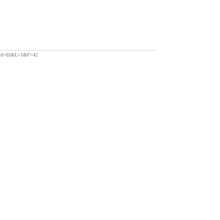
php?id=65&L=1&F=42