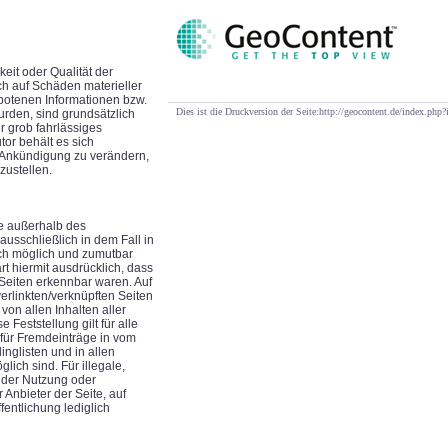
keit oder Qualität der
ch auf Schäden materieller
ebotenen Informationen bzw.
Dies ist die Druckversion der Seite:http://geocontent.de/index.
urden, sind grundsätzlich
r grob fahrlässiges
tor behält es sich
e Ankündigung zu verändern,
zustellen.
ie außerhalb des
usschließlich in dem Fall in
isch möglich und zumutbar
rt hiermit ausdrücklich, dass
 Seiten erkennbar waren. Auf
verlinkten/verknüpften Seiten
 von allen Inhalten aller
Feststellung gilt für alle
für Fremdeinträge in vom
nglisten und in allen
ich sind. Für illegale,
s der Nutzung oder
 Anbieter der Seite, auf
fentlichung lediglich