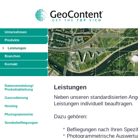
Unternehmen
Produkte
Leistungen
Branchen
Kontakt
Datenveredelung/
Leistungen
Produktableitung
Neben unseren standardisierten Ang
Geocodierung
Leistungen individuell beauftragen.
Hosting
Photogrammetrie
Dazu gehören:
Sonderbefliegungen
Befliegungen nach Ihren Spezif
Photogrammetrische Auswertun