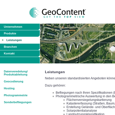
Unternehmen
Produkte
Leistungen
Branchen
Kontakt
Datenveredelung/
Leistungen
Produktableitung
Neben unseren standardisierten Angeboten können 
Geocodierung
Dazu gehören:
Hosting
Befliegungen nach Ihren Spezifikationen 
Photogrammetrie
Photogrammetrische Auswertung in den B
Flächenversiegelungskartierung
Sonderbefliegungen
Katastererfassung (Straßen, Baum, 
Erstellung Gelände- und Oberfläc
Solarpotentialanalyse
Landnutzungsklassifikation