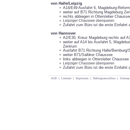
von Halle/Leipzig
A14/E49 Ausfahrt 6, Magdeburg-Reform
weiter auf B71 Richtung Magdeburg Ze
rechts abbiegen in
Ottersleber Chausse
Leipziger Chaussee überqueren
Zufahrt zum Büro ist die erste Einfahrt 
von Hannover
A2/E30, Kreuz Magdeburg rechts auf A
weiter auf A14 bis Ausfahrt 5, Magdeb
Zentrum
Ausfahrt B71 Richtung Halle/Bernburg
weiter B71/Salbker Chaussee
links abbiegen in Ottersleber Chaussee
Leipziger Chaussee überqueren
Zufahrt zum Büro ist die erste Einfahrt 
AGB
|
Lizenzen
|
Impressum
|
Haftungsausschluss
|
Sitemap