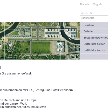
Deutsch
|
English
Lexikon
Galerie
Testdaten/Downlo
Luftbilder zeigen
Luftbilder kaufen
l
für Sie zusammengefasst:
unternehmen mit Luft-, Schräg- und Satellitenbildern
 von Deutschland und Europa,
und der ganzen Welt,
 in druckfähiger Auflösung geliefert.