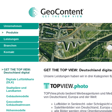
Unternehmen
Produkte
Leistungen
Branchen
Kontakt
GET THE TOP VIEW:
GET THE TOP VIEW: Deutschland digita
Deutschland digital
Unsere Leistungen haben wir in drei Kategorien 
Digitale Luftbildkarte
(DLK)
Stadtpläne und
Landkarten
TOPView.photo bedient Werbeagenturen und Medien
Gebäudemodelle
von Deutschland, Europa und der Welt:
Geocodierte
Luftbilder in Senkrecht- oder Schrägsicht
Gebäudeadressen
Satellitenbilder von Deutschland, Europa 
Höhenmodelle
alle Bilder werden ohne Orientierungsdatei