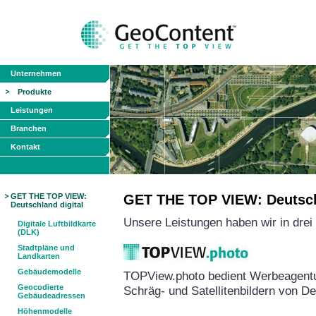
Unternehmen
Produkte
Leistungen
Branchen
Kontakt
GET THE TOP VIEW:
GET THE TOP VIEW: Deutschl
Deutschland digital
Unsere Leistungen haben wir in dre
Digitale Luftbildkarte
(DLK)
Stadtpläne und
Landkarten
Gebäudemodelle
TOPView.photo bedient Werbeagentu
Geocodierte
Schräg- und Satellitenbildern von D
Gebäudeadressen
Höhenmodelle