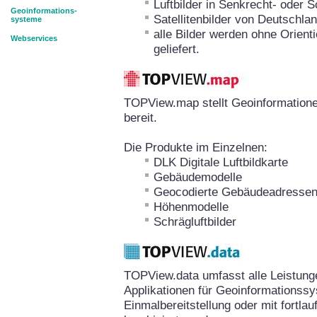
Luftbilder in Senkrecht- oder 
Geoinformations-
Satellitenbilder von Deutschla
systeme
alle Bilder werden ohne Orient
Webservices
geliefert.
TOPView.map stellt Geoinformation
bereit.
Die Produkte im Einzelnen:
DLK Digitale Luftbildkarte
Gebäudemodelle
Geocodierte Gebäudeadresse
Höhenmodelle
Schrägluftbilder
TOPView.data umfasst alle Leistun
Applikationen für Geoinformationssy
Einmalbereitstellung oder mit fortla