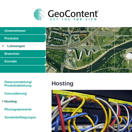
Unternehmen
Produkte
Leistungen
Branchen
Kontakt
Datenveredelung/
Hosting
Produktableitung
Geocodierung
Hosting
Photogrammetrie
Sonderbefliegungen