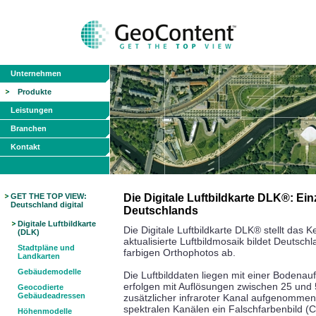
Unternehmen
Produkte
Leistungen
Branchen
Kontakt
GET THE TOP VIEW:
Die Digitale Luftbildkarte DLK®: Ei
Deutschland digital
Deutschlands
Digitale Luftbildkarte
Die Digitale Luftbildkarte DLK® stellt das
(DLK)
aktualisierte Luftbildmosaik bildet Deutsch
Stadtpläne und
farbigen Orthophotos ab.
Landkarten
Gebäudemodelle
Die Luftbilddaten liegen mit einer Bodena
erfolgen mit Auflösungen zwischen 25 und
Geocodierte
Gebäudeadressen
zusätzlicher infraroter Kanal aufgenomm
spektralen Kanälen ein Falschfarbenbild (C
Höhenmodelle