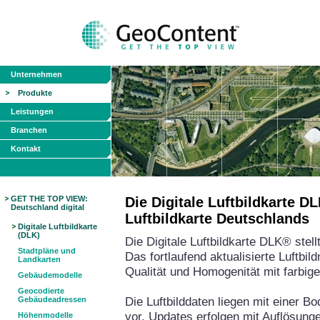
Unternehmen
Produkte
Leistungen
Branchen
Kontakt
GET THE TOP VIEW:
Die Digitale Luftbildkarte 
Deutschland digital
Luftbildkarte Deutschlands
Digitale Luftbildkarte
(DLK)
Die Digitale Luftbildkarte DLK® stel
Stadtpläne und
Das fortlaufend aktualisierte Luftbi
Landkarten
Qualität und Homogenität mit farbig
Gebäudemodelle
Geocodierte
Die Luftbilddaten liegen mit einer 
Gebäudeadressen
vor, Updates erfolgen mit Auflösun
Höhenmodelle