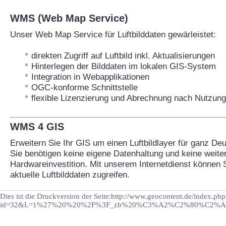
WMS (Web Map Service)
Unser Web Map Service für Luftbilddaten gewärleistet:
direkten Zugriff auf Luftbild inkl. Aktualisierungen
Hinterlegen der Bilddaten im lokalen GIS-System
Integration in Webapplikationen
OGC-konforme Schnittstelle
flexible Lizenzierung und Abrechnung nach Nutzung
WMS 4 GIS
Erweitern Sie Ihr GIS um einen Luftbildlayer für ganz De
Sie benötigen keine eigene Datenhaltung und keine weite
Hardwareinvestition. Mit unserem Internetdienst können S
aktuelle Luftbilddaten zugreifen.
Dies ist die Druckversion der Seite:http://www.geocontent.de/index.php
id=32&L=1%27%20%20%2F%3F_zb%20%C3%A2%C2%80%C2%A6%2F%