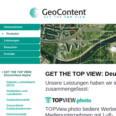
Unternehmen
Produkte
Leistungen
Branchen
Kontakt
GET THE TOP VIEW:
GET THE TOP VIEW: Deut
Deutschland digital
Unsere Leistungen haben wir in
Digitale Luftbildkarte
(DLK)
zusammengefasst:
Stadtpläne und
Landkarten
Gebäudemodelle
Geocodierte
TOPView.photo bedient Werbe
Gebäudeadressen
Medienunternehmen mit Luft-, 
Höhenmodelle