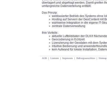
überlagert und abgefragt werden. Damit greifen Ih
umfangreiche Datenverteilung entfällt.
Das Prinzip:
webbasierter Betrieb des Systems ohne lok
Hosting auf Servern der GeoContent mit B
wahlweise Integration in die eigene IT-Str
zentrale Datenverwaltung
Ihre Vorteile:
aktuelle Luftbilddaten der DLK® flächend
Geocodierung in Echtzeit
Lizenzierung der Geodaten mit dem Syst
intuitive Bedienung und anwenderfreundl
kein Aufwand für lokale Installation, Daten
AGB
|
Lizenzen
|
Impressum
|
Haftungsausschluss
|
Sitemap