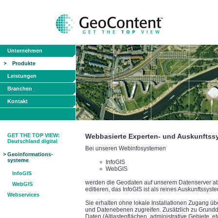
Unternehmen
Produkte
Leistungen
Branchen
Kontakt
GET THE TOP VIEW:
Webbasierte Experten- und Auskunftss
Deutschland digital
Bei unseren Webinfosystemen
Geoinformations-
systeme
InfoGIS
WebGIS
InfoGIS
werden die Geodaten auf unserem Datenserver a
WebGIS
editieren, das InfoGIS ist als reines Auskunftssyste
Webservices
Sie erhalten ohne lokale Installationen Zugang ü
und Datenebenen zugreifen. Zusätzlich zu Grundda
Daten (Altlastenflächen, administrative Gebiete, e