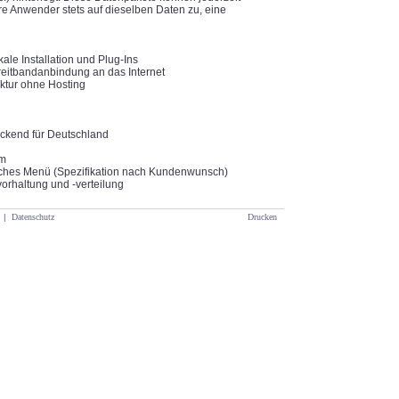
re Anwender stets auf dieselben Daten zu, eine
ale Installation und Plug-Ins
reitbandanbindung an das Internet
uktur ohne Hosting
eckend für Deutschland
em
iches Menü (Spezifikation nach Kundenwunsch)
vorhaltung und -verteilung
|
Datenschutz
Drucken