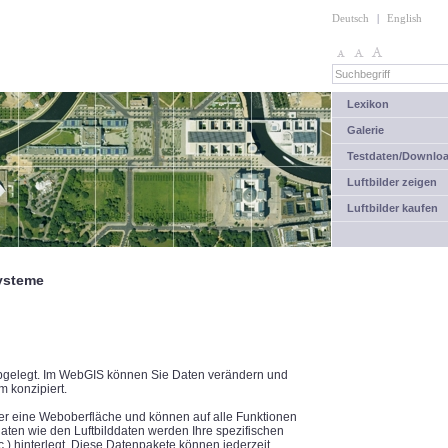
Deutsch
|
English
Lexikon
Galerie
Testdaten/Downlo
Luftbilder zeigen
Luftbilder kaufen
ysteme
bgelegt. Im WebGIS können Sie Daten verändern und
m konzipiert.
ber eine Weboberfläche und können auf alle Funktionen
ten wie den Luftbilddaten werden Ihre spezifischen
tc.) hinterlegt. Diese Datenpakete können jederzeit