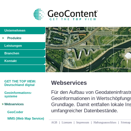
Unternehmen
Produkte
Leistungen
Branchen
Kontakt
GET THE TOP VIEW:
Webservices
Deutschland digital
Für den Aufbau von Geodateninfrastr
Geoinformations-
systeme
Geoinformationen in Wertschöpfungs
Grundlage. Damit entfallen lokale In
Webservices
umfangreicher Datenbestände.
GeoCoder
WMS (Web Map Service)
AGB
|
Lizenzen
|
Impressum
|
Haftungsausschluss
|
Sitemap