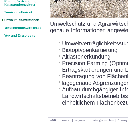
Rettung/Verteidigung/
Katastrophenschutz
Tourismus/Freizeit
Umwelt/Landwirtschaft
Umweltschutz und Agrarwirtsch
Versicherungswirtschaft
genaue Informationen angewie
Ver- und Entsorgung
Umweltverträglichkeitsstu
Biotoptypenkartierung
Altlastenerkundung
Precision Farming (Optim
Ertragskartierungen und L
Beantragung von Flächenb
lagegenaue Abgrenzungen
Aufbau durchgängiger In
Landwirtschaftsbetrieb b
einheitlichem Flächenbez
AGB
|
Lizenzen
|
Impressum
|
Haftungsausschluss
|
Sitemap