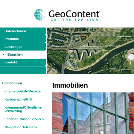
Unternehmen
Produkte
Leistungen
Branchen
Kontakt
Immobilien
Immobilien
Internetportale/Dienste
Kartographie/GIS
Kommunen/Öffentliche
Verwaltung
Location-Based Services
Navigation/Telematik