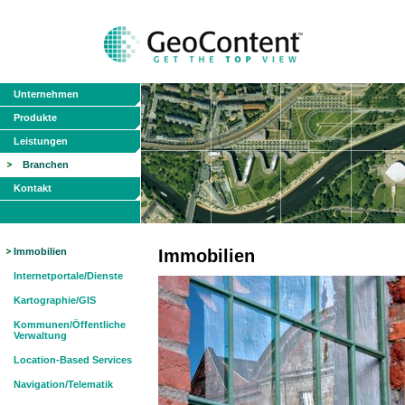
Unternehmen
Produkte
Leistungen
Branchen
Kontakt
Immobilien
Immobilien
Internetportale/Dienste
Kartographie/GIS
Kommunen/Öffentliche
Verwaltung
Location-Based Services
Navigation/Telematik