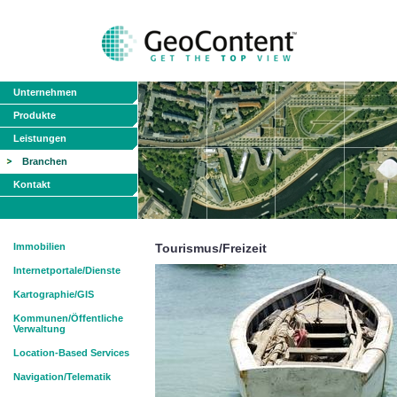
Unternehmen
Produkte
Leistungen
Branchen
Kontakt
Immobilien
Tourismus/Freizeit
Internetportale/Dienste
Kartographie/GIS
Kommunen/Öffentliche
Verwaltung
Location-Based Services
Navigation/Telematik