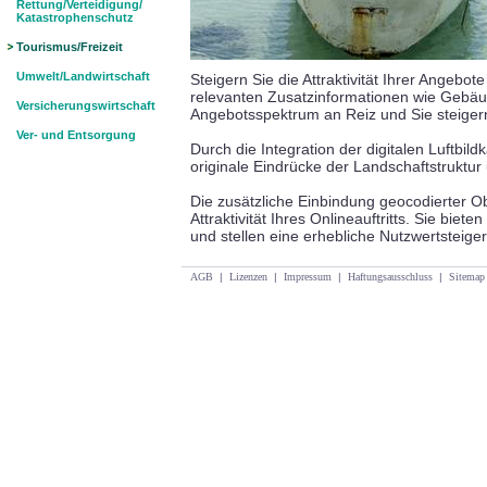
Rettung/Verteidigung/
Katastrophenschutz
Tourismus/Freizeit
Umwelt/Landwirtschaft
Steigern Sie die Attraktivität Ihrer Angebot
relevanten Zusatzinformationen wie Gebä
Versicherungswirtschaft
Angebotsspektrum an Reiz und Sie steigern
Ver- und Entsorgung
Durch die Integration der digitalen Luftbil
originale Eindrücke der Landschaftstruktur
Die zusätzliche Einbindung geocodierter O
Attraktivität Ihres Onlineauftritts. Sie bie
und stellen eine erhebliche Nutzwertsteige
AGB
|
Lizenzen
|
Impressum
|
Haftungsausschluss
|
Sitemap