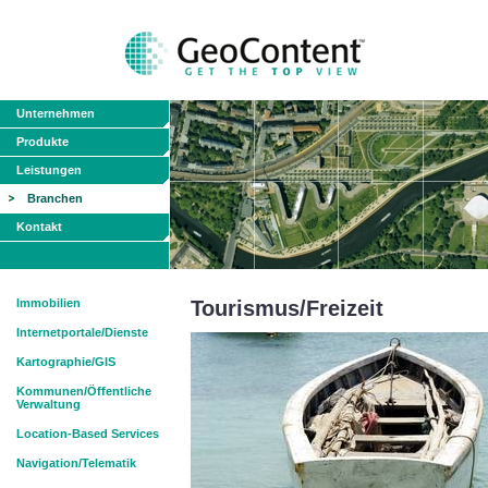
Unternehmen
Produkte
Leistungen
Branchen
Kontakt
Immobilien
Tourismus/Freizeit
Internetportale/Dienste
Kartographie/GIS
Kommunen/Öffentliche
Verwaltung
Location-Based Services
Navigation/Telematik