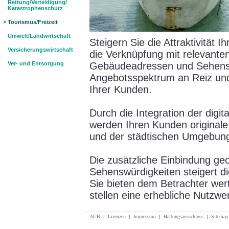
Rettung/Verteidigung/
Katastrophenschutz
Tourismus/Freizeit
Umwelt/Landwirtschaft
Steigern Sie die Attraktivität I
Versicherungswirtschaft
die Verknüpfung mit relevante
Ver- und Entsorgung
Gebäudeadressen und Sehensw
Angebotsspektrum an Reiz und 
Ihrer Kunden.
Durch die Integration der digita
werden Ihren Kunden originale
und der städtischen Umgebung 
Die zusätzliche Einbindung ge
Sehenswürdigkeiten steigert die 
Sie bieten dem Betrachter wer
stellen eine erhebliche Nutzwe
AGB
|
Lizenzen
|
Impressum
|
Haftungsausschluss
|
Sitemap