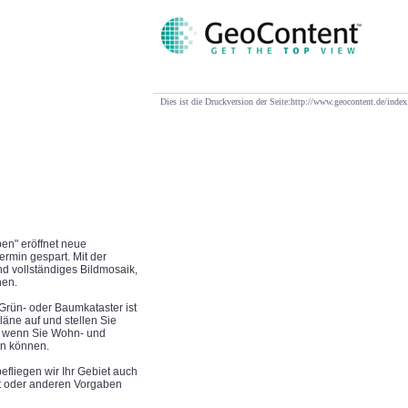
Dies ist die Druckversion der Seite:http://www.geocontent.de/in
ben" eröffnet neue
rmin gespart. Mit der
d vollständiges Bildmosaik,
nen.
Grün- oder Baumkataster ist
äne auf und stellen Sie
e, wenn Sie Wohn- und
rn können.
efliegen wir Ihr Gebiet auch
it oder anderen Vorgaben