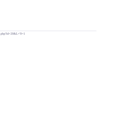
dex.php?id=20&L='0=1