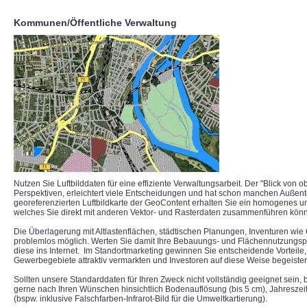
Kommunen/Öffentliche Verwaltung
Nutzen Sie Luftbilddaten für eine effiziente Verwaltungsarbeit. Der "Blick von o
Perspektiven, erleichtert viele Entscheidungen und hat schon manchen Außente
georeferenzierten Luftbildkarte der GeoContent erhalten Sie ein homogenes un
welches Sie direkt mit anderen Vektor- und Rasterdaten zusammenführen kön
Die Überlagerung mit Altlastenflächen, städtischen Planungen, Inventuren wie 
problemlos möglich. Werten Sie damit Ihre Bebauungs- und Flächennutzungspl
diese ins Internet. Im Standortmarketing gewinnen Sie entscheidende Vorteil
Gewerbegebiete attraktiv vermarkten und Investoren auf diese Weise begeiste
Sollten unsere Standarddaten für Ihren Zweck nicht vollständig geeignet sein, b
gerne nach Ihren Wünschen hinsichtlich Bodenauflösung (bis 5 cm), Jahresze
(bspw. inklusive Falschfarben-Infrarot-Bild für die Umweltkartierung).