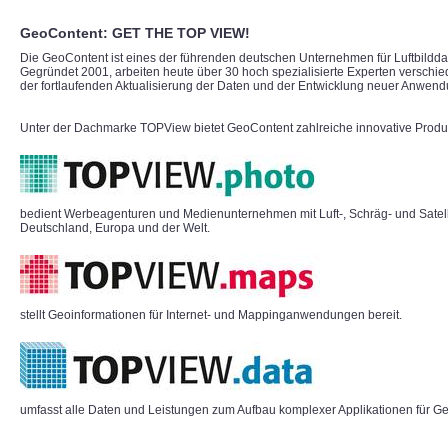
GeoContent: GET THE TOP VIEW!
Die GeoContent ist eines der führenden deutschen Unternehmen für Luftbildd
Gegründet 2001, arbeiten heute über 30 hoch spezialisierte Experten verschi
der fortlaufenden Aktualisierung der Daten und der Entwicklung neuer Anwen
Unter der Dachmarke TOPView bietet GeoContent zahlreiche innovative Produk
bedient Werbeagenturen und Medienunternehmen mit Luft-, Schräg- und Satell
Deutschland, Europa und der Welt.
stellt Geoinformationen für Internet- und Mappinganwendungen bereit.
umfasst alle Daten und Leistungen zum Aufbau komplexer Applikationen für Ge