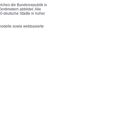
elches die Bundesrepublik in
ntimetern abbildet. Alle
80 deutsche Städte in hoher
odelle sowie webbasierte