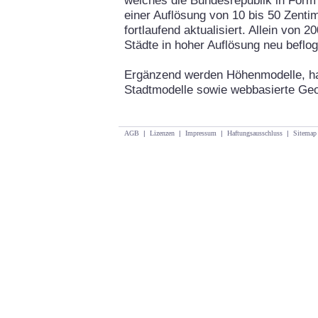
welches die Bundesrepublik in Form
einer Auflösung von 10 bis 50 Zentim
fortlaufend aktualisiert. Allein von
Städte in hoher Auflösung neu beflo
Ergänzend werden Höhenmodelle, h
Stadtmodelle sowie webbasierte Ge
AGB
|
Lizenzen
|
Impressum
|
Haftungsausschluss
|
Sitemap