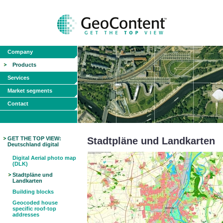
Company
Products
Services
Market segments
Contact
GET THE TOP VIEW:
Stadtpläne und Landkarten
Deutschland digital
Digital Aerial photo map
(DLK)
Stadtpläne und
Landkarten
Building blocks
Geocoded house
specific roof-top
addresses