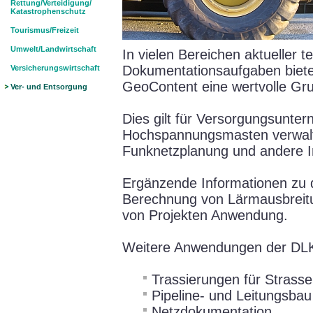
Rettung/Verteidigung/
Katastrophenschutz
Tourismus/Freizeit
Umwelt/Landwirtschaft
In vielen Bereichen aktueller 
Dokumentationsaufgaben biete
Versicherungswirtschaft
GeoContent eine wertvolle Gr
Ver- und Entsorgung
Dies gilt für Versorgungsunter
Hochspannungsmasten verwalte
Funknetzplanung und andere I
Ergänzende Informationen zu 
Berechnung von Lärmausbreitun
von Projekten Anwendung.
Weitere Anwendungen der DLK
Trassierungen für Strass
Pipeline- und Leitungsbau
Netzdokumentation