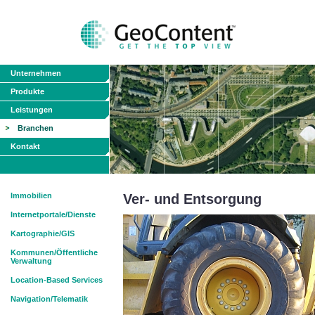
Unternehmen
Produkte
Leistungen
Branchen
Kontakt
Immobilien
Ver- und Entsorgung
Internetportale/Dienste
Kartographie/GIS
Kommunen/Öffentliche
Verwaltung
Location-Based Services
Navigation/Telematik