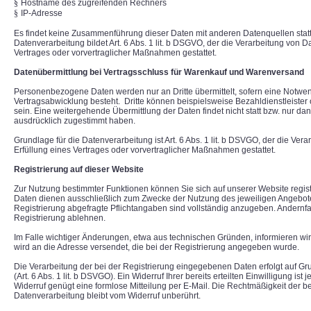
§
Hostname des zugreifenden Rechners
§
IP-Adresse
Es findet keine Zusammenführung dieser Daten mit anderen Datenquellen stat
Datenverarbeitung bildet Art. 6 Abs. 1 lit. b DSGVO, der die Verarbeitung von D
Vertrages oder vorvertraglicher Maßnahmen gestattet.
Datenübermittlung bei Vertragsschluss für Warenkauf und Warenversand
Personenbezogene Daten werden nur an Dritte übermittelt, sofern eine Notwe
Vertragsabwicklung besteht.
Dritte können beispielsweise Bezahldienstleiste
sein. Eine weitergehende Übermittlung der Daten findet nicht statt bzw. nur da
ausdrücklich zugestimmt haben.
Grundlage für die Datenverarbeitung ist Art. 6 Abs. 1 lit. b DSVGO, der die Ver
Erfüllung eines Vertrages oder vorvertraglicher Maßnahmen gestattet.
Registrierung auf dieser Website
Zur Nutzung bestimmter Funktionen können Sie sich auf unserer Website registr
Daten dienen ausschließlich zum Zwecke der Nutzung des jeweiligen Angebote
Registrierung abgefragte Pflichtangaben sind vollständig anzugeben. Andernfa
Registrierung ablehnen.
Im Falle wichtiger Änderungen, etwa aus technischen Gründen, informieren wir 
wird an die Adresse versendet, die bei der Registrierung angegeben wurde.
Die Verarbeitung der bei der Registrierung eingegebenen Daten erfolgt auf Gru
(Art. 6 Abs. 1 lit. b DSVGO). Ein Widerruf Ihrer bereits erteilten Einwilligung ist 
Widerruf genügt eine formlose Mitteilung per E-Mail. Die Rechtmäßigkeit der be
Datenverarbeitung bleibt vom Widerruf unberührt.