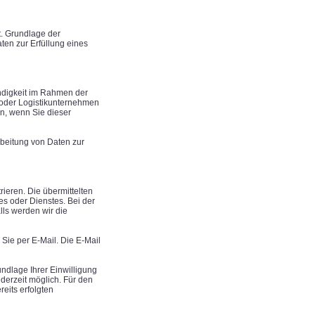
t. Grundlage der
aten zur Erfüllung eines
ndigkeit im Rahmen der
r oder Logistikunternehmen
nn, wenn Sie dieser
arbeitung von Daten zur
ieren. Die übermittelten
s oder Dienstes. Bei der
lls werden wir die
Sie per E-Mail. Die E-Mail
ndlage Ihrer Einwilligung
jederzeit möglich. Für den
reits erfolgten