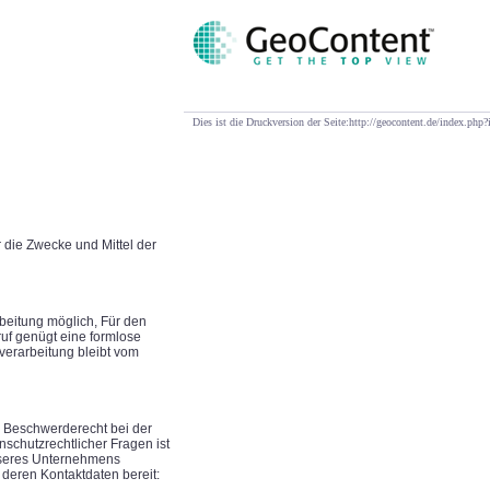
Dies ist die Druckversion der Seite:http://geocontent.de/index.ph
 die Zwecke und Mittel der
rbeitung möglich, Für den
rruf genügt eine formlose
nverarbeitung bleibt vom
in Beschwerderecht bei der
schutzrechtlicher Fragen ist
nseres Unternehmens
 deren Kontaktdaten bereit: