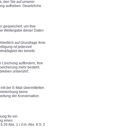
s, den Sie auf unserer
erung aufheben. Gesetzliche
en gespeichert, um Ihre
ine Weitergabe dieser Daten
hließlich auf Grundlage Ihrer
illigung ist jederzeit
tmäßigkeit der bereits
r Löschung auffordern, Ihre
speicherung mehr besteht.
bleiben unberührt.
mit der E-Mail übermittelten
sammenhang keine
beitung der Konversation
ung für ein
ng eines
§ 26 Abs. 1 i.V.m. Abs. 8 S. 2