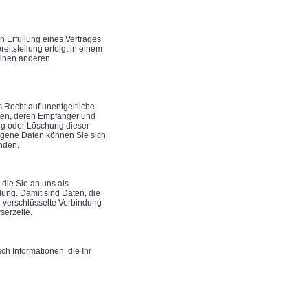
in Erfüllung eines Vertrages
eitstellung erfolgt in einem
einen anderen
Recht auf unentgeltliche
ten, deren Empfänger und
ng oder Löschung dieser
gene Daten können Sie sich
nden.
die Sie an uns als
ung. Damit sind Daten, die
ne verschlüsselte Verbindung
serzeile.
ch Informationen, die Ihr