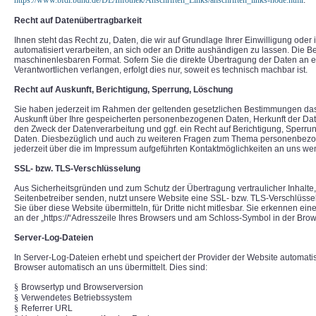
https://www.bfdi.bund.de/DE/Infothek/Anschriften_Links/anschriften_links-node.html
.
Recht auf Datenübertragbarkeit
Ihnen steht das Recht zu, Daten, die wir auf Grundlage Ihrer Einwilligung oder 
automatisiert verarbeiten, an sich oder an Dritte aushändigen zu lassen. Die Ber
maschinenlesbaren Format. Sofern Sie die direkte Übertragung der Daten an 
Verantwortlichen verlangen, erfolgt dies nur, soweit es technisch machbar ist.
Recht auf Auskunft, Berichtigung, Sperrung, Löschung
Sie haben jederzeit im Rahmen der geltenden gesetzlichen Bestimmungen das 
Auskunft über Ihre gespeicherten personenbezogenen Daten, Herkunft der Da
den Zweck der Datenverarbeitung und ggf. ein Recht auf Berichtigung, Sperru
Daten. Diesbezüglich und auch zu weiteren Fragen zum Thema personenbezo
jederzeit über die im Impressum aufgeführten Kontaktmöglichkeiten an uns we
SSL- bzw. TLS-Verschlüsselung
Aus Sicherheitsgründen und zum Schutz der Übertragung vertraulicher Inhalte, 
Seitenbetreiber senden, nutzt unsere Website eine SSL- bzw. TLS-Verschlüssel
Sie über diese Website übermitteln, für Dritte nicht mitlesbar. Sie erkennen ei
an der „https://“Adresszeile Ihres Browsers und am Schloss-Symbol in der Brow
Server-Log-Dateien
In Server-Log-Dateien erhebt und speichert der Provider der Website automatis
Browser automatisch an uns übermittelt. Dies sind:
§
Browsertyp und Browserversion
§
Verwendetes Betriebssystem
§
Referrer URL