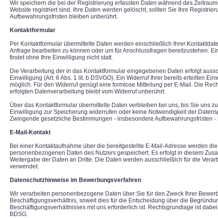
Wir speichern die bei der Registrierung erfassten Daten während des Zeitraum
Website registriert sind. Ihre Daten werden gelöscht, sollten Sie Ihre Registri
Aufbewahrungsfristen bleiben unberührt.
Kontaktformular
Per Kontaktformular übermittelte Daten werden einschließlich Ihrer Kontaktdat
Anfrage bearbeiten zu können oder um für Anschlussfragen bereitzustehen. E
findet ohne Ihre Einwilligung nicht statt.
Die Verarbeitung der in das Kontaktformular eingegebenen Daten erfolgt aussc
Einwilligung (Art. 6 Abs. 1 lit. b DSVGO). Ein Widerruf Ihrer bereits erteilten Einw
möglich. Für den Widerruf genügt eine formlose Mitteilung per E-Mail. Die Rech
erfolgten Datenverarbeitung bleibt vom Widerruf unberührt.
Über das Kontaktformular übermittelte Daten verbleiben bei uns, bis Sie uns zu
Einwilligung zur Speicherung widerrufen oder keine Notwendigkeit der Daten
Zwingende gesetzliche Bestimmungen - insbesondere Aufbewahrungsfristen - 
E-Mail-Kontakt
Bei einer Kontaktaufnahme über die bereitgestellte E-Mail-Adresse werden die 
personenbezogenen Daten des Nutzers gespeichert. Es erfolgt in diesem Zu
Weitergabe der Daten an Dritte. Die Daten werden ausschließlich für die Verar
verwendet.
Datenschutzhinweise im Bewerbungsverfahren
Wir verarbeiten personenbezogene Daten über Sie für den Zweck Ihrer Bewerb
Beschäftigungsverhältnis, soweit dies für die Entscheidung über die Begründu
Beschäftigungsverhältnisses mit uns erforderlich ist. Rechtsgrundlage ist dabei 
BDSG.