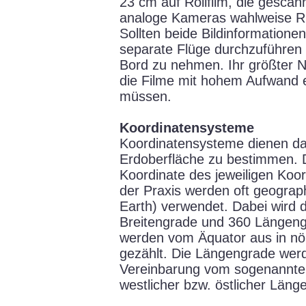
23 cm auf Rollfilm, die gesca
analoge Kameras wahlweise R
Sollten beide Bildinformationen
separate Flüge durchzuführe
Bord zu nehmen. Ihr größter Na
die Filme mit hohem Aufwand 
müssen.
Koordinatensysteme
Koordinatensysteme dienen da
Erdoberfläche zu bestimmen. D
Koordinate des jeweiligen Koor
der Praxis werden oft geograp
Earth) verwendet. Dabei wird 
Breitengrade und 360 Längengr
werden vom Äquator aus in nör
gezählt. Die Längengrade werd
Vereinbarung vom sogenannten
westlicher bzw. östlicher Län