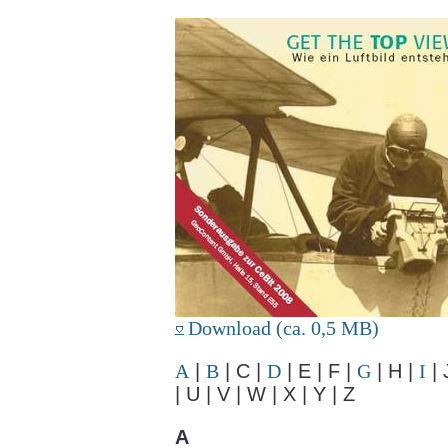
Download (ca. 0,5 MB)
A
|
B
| C |
D
| E | F |
G
| H |
I
| 
| U | V | W | X | Y | Z
A