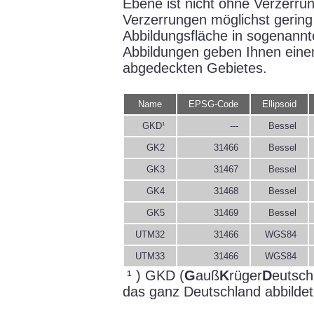
Ebene ist nicht ohne Verzerru
Verzerrungen möglichst gering 
Abbildungsfläche in sogenannt
Abbildungen geben Ihnen einen
abgedeckten Gebietes.
Name
EPSG-Code
Ellipsoid
GKD¹
---
Bessel
GK2
31466
Bessel
GK3
31467
Bessel
GK4
31468
Bessel
GK5
31469
Bessel
UTM32
31466
WGS84
UTM33
31466
WGS84
¹ ) GKD (
G
auß
K
rüger
D
eutsch
das ganz Deutschland abbildet