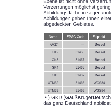
Ebene ist nicht ohne Verzerru
Verzerrungen möglichst gering 
Abbildungsfläche in sogenannt
Abbildungen geben Ihnen einen
abgedeckten Gebietes.
Name
EPSG-Code
Ellipsoid
GKD¹
---
Bessel
GK2
31466
Bessel
GK3
31467
Bessel
GK4
31468
Bessel
GK5
31469
Bessel
UTM32
31466
WGS84
UTM33
31466
WGS84
¹ ) GKD (
G
auß
K
rüger
D
eutsch
das ganz Deutschland abbildet