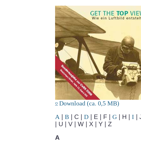
Download (ca. 0,5 MB)
A
|
B
| C |
D
| E | F |
G
| H |
I
| 
| U | V | W | X | Y | Z
A