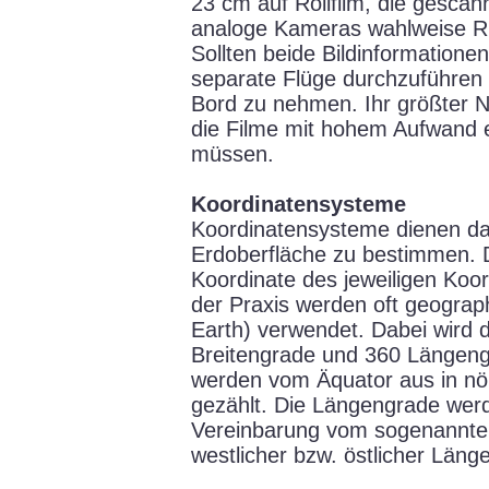
23 cm auf Rollfilm, die gesca
analoge Kameras wahlweise R
Sollten beide Bildinformationen
separate Flüge durchzuführe
Bord zu nehmen. Ihr größter Na
die Filme mit hohem Aufwand 
müssen.
Koordinatensysteme
Koordinatensysteme dienen da
Erdoberfläche zu bestimmen. D
Koordinate des jeweiligen Koor
der Praxis werden oft geograp
Earth) verwendet. Dabei wird 
Breitengrade und 360 Längengr
werden vom Äquator aus in nör
gezählt. Die Längengrade werd
Vereinbarung vom sogenannten
westlicher bzw. östlicher Län