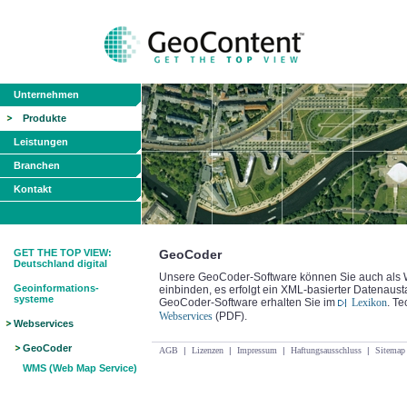
Unternehmen
Produkte
Leistungen
Branchen
Kontakt
GET THE TOP VIEW:
GeoCoder
Deutschland digital
Unsere GeoCoder-Software können Sie auch als W
Geoinformations-
einbinden, es erfolgt ein XML-basierter Datenaus
systeme
GeoCoder-Software erhalten Sie im
Lexikon
. Te
Webservices
(PDF).
Webservices
GeoCoder
AGB
|
Lizenzen
|
Impressum
|
Haftungsausschluss
|
Sitemap
WMS (Web Map Service)