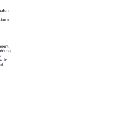
naten
r
den in
anent
rdnung
u
. in
it