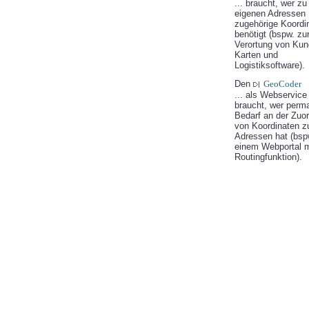
... braucht, wer zu
eigenen Adressen
zugehörige Koordi
benötigt (bspw. zu
Verortung von Kun
Karten und
Logistiksoftware).
Den
GeoCoder
... als Webservice
braucht, wer perm
Bedarf an der Zuo
von Koordinaten z
Adressen hat (bspw
einem Webportal m
Routingfunktion).