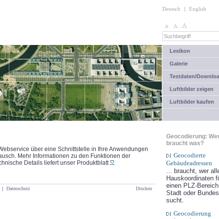
Deutsch
|
English
Lexikon
Galerie
Testdaten/Downlo
Luftbilder zeigen
Luftbilder kaufen
Geocodierung: We
braucht was?
ebservice über eine Schnittstelle in Ihre Anwendungen
Geocodierte
tausch. Mehr Informationen zu den Funktionen der
chnische Details liefert unser Produktblatt
Gebäudeadressen
... braucht, wer all
Hauskoordinaten f
einen PLZ-Bereich
|
Datenschutz
Drucken
Stadt oder Bundes
sucht.
Geocodierung